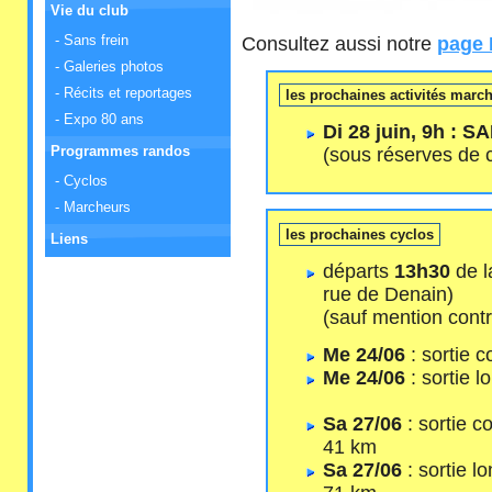
Vie du club
- Sans frein
Consultez aussi notre
page
- Galeries photos
- Récits et reportages
les prochaines activités marc
- Expo 80 ans
Di 28 juin, 9h :
Programmes randos
(sous réserves de 
- Cyclos
- Marcheurs
les prochaines cyclos
Liens
départs
13h30
de l
rue de Denain)
(sauf mention contr
Me 24/06
: sortie 
Me 24/06
: sortie 
Sa 27/06
: sortie c
41 km
Sa 27/06
: sortie l