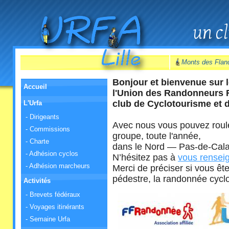
Monts des Flan
Bonjour et bienvenue sur l
Accueil
l'Union des Randonneurs F
club de Cyclotourisme et d
L'Urfa
- Dirigeants
Avec nous vous pouvez roul
- Commissions
groupe, toute l'année,
- Charte
dans le Nord — Pas-de-Calais
- Adhésion cyclos
N’hésitez pas à
vous rensei
- Adhésion marcheurs
Merci de préciser si vous êt
pédestre, la randonnée cyclo
Activités
- Brevets fédéraux
- Voyages itinérants
- Semaine Urfa