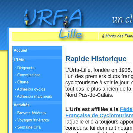
Monts des Flan
Accueil
Rapide Historique
L'Urfa
- Dirigeants
L’Urfa-Lille, fondée en 1935,
- Commissions
l’un des premiers clubs fran
cyclotourisme à voir le jour, 
- Charte
tout cas le plus ancien de la
- Adhésion cyclos
Nord Pas-de-Calais.
- Adhésion marcheurs
Activités
L’Urfa est affiliée à la
Fédé
- Brevets fédéraux
Française de Cyclotouris
- Voyages itinérants
laquelle elle a toujours appo
- Semaine Urfa
concours, lui donnant nota