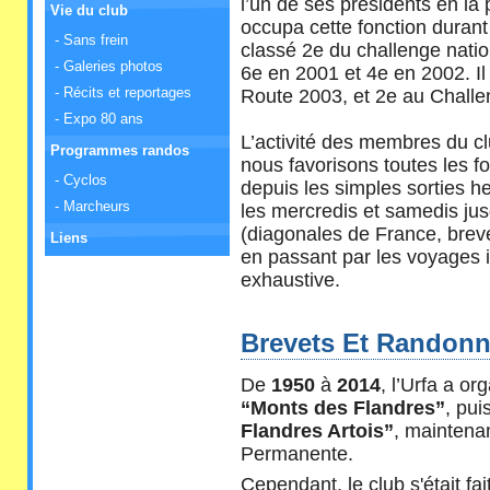
l’un de ses présidents en l
Vie du club
occupa cette fonction durant
- Sans frein
classé 2e du challenge nati
- Galeries photos
6e en 2001 et 4e en 2002. I
- Récits et reportages
Route 2003, et 2e au Chall
- Expo 80 ans
L’activité des membres du clu
Programmes randos
nous favorisons toutes les 
- Cyclos
depuis les simples sorties h
- Marcheurs
les mercredis et samedis jus
(diagonales de France, brev
Liens
en passant par les voyages iti
exhaustive.
Brevets Et Randon
De
1950
à
2014
, l’Urfa a o
“Monts des Flandres”
, pui
Flandres Artois”
, maintena
Permanente.
Cependant, le club s'était fai